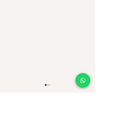
תגובות
מרק ירקות דל פחמימות עם טופו
כתיבת תגובה...