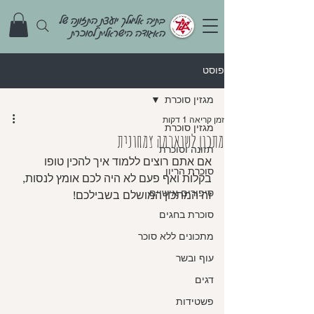
בתיה אלימלך יועצת התזונה של
האגודה הישראלית לסוכרת
פוסט
מגזין סוכרת
זמן קריאה 1 דקות
מגזין סוכרת
מתכון לשוארמה צמחונית
תזונה וסוכרת
אם אתם רוצים ללמוד איך להכין טופו 
סוכרת הריון
בקלות ואף פעם לא היה לכם אומץ לנסות, 
סיפורים אישיים
זה המתכון המושלם בשבילכם!
סוכרת בחגים
מתכונים ללא סוכר
עוף ובשר
דגים
פשטידות