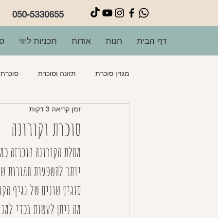
050-5330655
דף הבית
חנות
אודות
תכניות ליווי
סו
מגזין סוכרת
תזונה וסוכרת
סוכרת ה
זמן קריאה 3 דקות
פשטידות
מרקים
תוספות
סוכרת וקורונה
מחלת הקורונה הוכרזה כמ
יותר להשפעות חמורות של
סוגים שונים של נגיף הקו
מה ניתן לעשות בכדי למנו