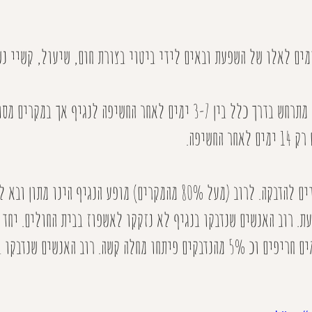
ים לאלו של השפעת ובאים לידי ביטוי בצורת חום, שיעול, קשיי נש
תחילת מופע הסימפטומים מתרחש בדרך כלל בין 3-7 ימים לאחר החשיפה לנגיף 
חשיפה.
אנשים בכל הגילאים מועדים להדבקה. לרוב (מעל 80% מהמקרים) מופע הנגיף הינו מ