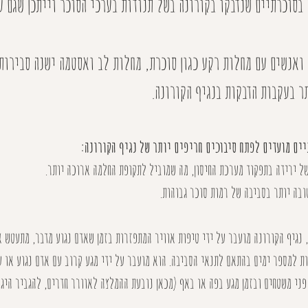
בסוכרתיים שנדבקו בקורונה בשל תנודות בערכי הסוכר וייתכן שגם ע
ואנשים עם מחלות רקע כגון סוכרת, מחלות לב ואסטמה ישנה סבירות 
ר בעקבות הדבקות בנגיף הקורונה.
ים מועדים לפתח סיבוכים חריפים יותר של נגיף הקורונה:
נגיף הקורונה מועבר על ידי טיפות אוויר המתפזרות בזמן שאדם נגוע מדבר, מתעטש א
ת למספר ימים בהתאם לתנאי הסביבה. הוא מועבר על ידי מגע קרוב עם אדם נגוע או על
ני משטחים ובזמן מגע בפה או באף (מכאן נובעת ההמלצה לאוורר חדרים, להגביר היגיי