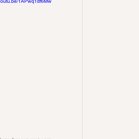
//youtu.be/1APwq1df6Mw