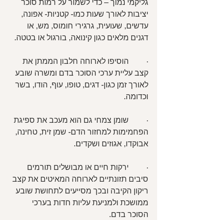
גליקמי נמוך – כדי לשמור על רמות סוכר 
יציבות לאורך שעות כמו- קטניות- אפונה, 
עדשים, שעועית, גרגירי חומוס, מש, או 
דגנים מלאים כגון קינואה, בורגול או בטטה.
·         הוסיפו לארוחה חלבון הממתן את 
קצב עליית ערכי הסוכר בדם ומשרה שובע 
לאורך זמן כגון- דגים, טופו, עוף, הודו, בשר 
וכדומה.
·         שומן צמחי גם הוא מעכב את ספיגת 
הפחמימות למחזור הדם- שמן זית, טחינה, 
אבוקדו, אגוזים ושקדים.
·         ירקות חיים או מבושלים תורמים 
סיבים תזונתיים לארוחה המאיטים את קצב 
ריקון הקיבה ובכך מסייעים לתחושת שובע 
ממושכת ולמניעת עליות חדות בערכי 
הסוכר בדם.