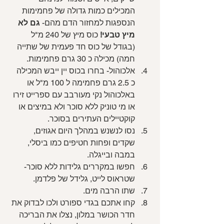
המכילים כמות גדולה של פחמימות 
הנספגות למחזור הדם מהם- 
גם לא 
מיץ טבעי!
 כוס מיץ של 240 מ"ל 
(בגודל של כוס חד פעמית של שתייה 
חמה) מכילה כ 30 גרם פחמימות. 
אלכוהול- בחרו בכוס יין ייבש המכילה 
כ 2.5 גרם פחמימה ל 100 מ"ל או 
באלכוהול נקי מעורבב עם ספרייט זירו 
או מי טוניק ללא סוכר ולא במיצים או 
קוקטיילים העתירים בסוכר.
נסו לנשנש במהלך היום אגוזים, 
שקדים ופחות חטיפים כמו ביסלי, 
במבה ובייגלה.
חפשו במקררים גלידות ללא סוכר- 
שטראוס לייט, גלידל של פלדמן.
שתו הרבה מים.
קחו אתכם בגדי ספורט ולכו לבדוק את 
חדר הכושר במלון, נצלו את הבריכה 