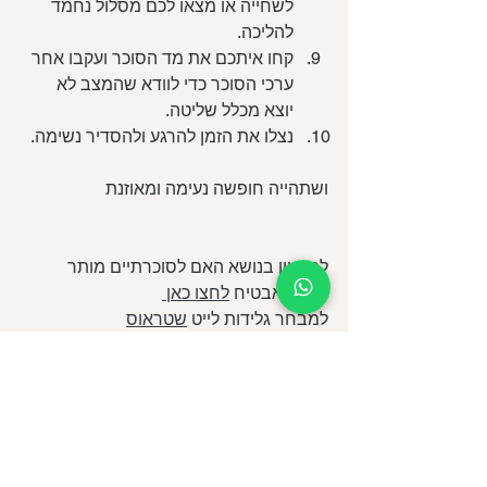
לשחייה או מצאו לכם מסלול נחמד 
להליכה.
קחו איתכם את מד הסוכר ועקבו אחר 
ערכי הסוכר כדי לוודא שהמצב לא 
יוצא מכלל שליטה.
נצלו את הזמן להרגע ולהסדיר נשימה. 
ושתהייה חופשה נעימה ומאוזנת
לסרטון בנושא האם לסוכרתיים מותר 
לאכול אבטיח 
לחצו כאן 
למבחר גלידות לייט 
שטראוס
גלידות לייט 
פלדמן
#מגזיןסוכרת
#סוכרתבקיץ
#כמהפירותמותרבסוכרת
#חופשהוסוכרת
תזונת קיץ
פירות וסוכרת
כמה פירות מותר לאכול