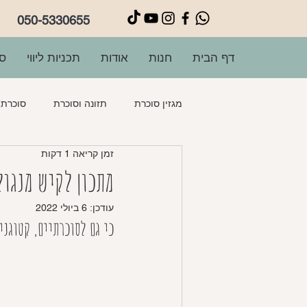
050-5330655
דף הבית
חנות
אודות
תכניות ליווי
סו
מגזין סוכרת
תזונה וסוכרת
סוכרת ה
זמן קריאה 1 דקות
פשטידות
מרקים
תוספות
מתכון לקיש מנגול
עודכן:
6 ביולי 2022
כי גם לסוכרתיים, קטוגני