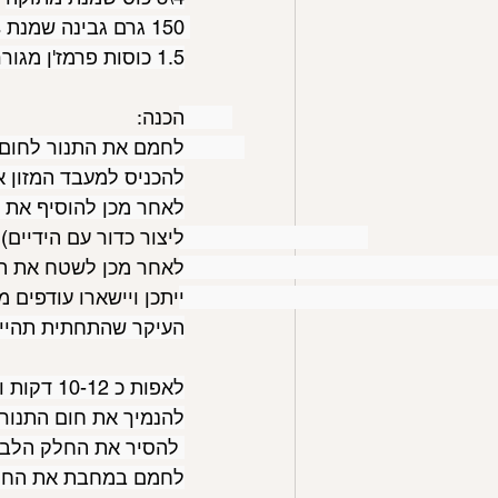
150 גרם גבינה שמנת 5% 
1.5 כוסות פרמז'ן מגורר (90 גרם)
הכנה: 
לחמם את התנור לחום של 175 מ
להכניס למעבד המזון 
לאחר מכן להוסיף את 
ליצור כדור עם הידיים) 
לאחר מכן לשטח את הב
ייתכן ויישארו עודפים 
העיקר שהתחתית תהייה
לאפות כ 10-12 דקות ולהוציא מהתנור
להנמיך את חום התנור ל 170 מע
 להסיר את החלק הלבן של המנגולד ולקצוץ את העלים
לחמם במחבת את החמא