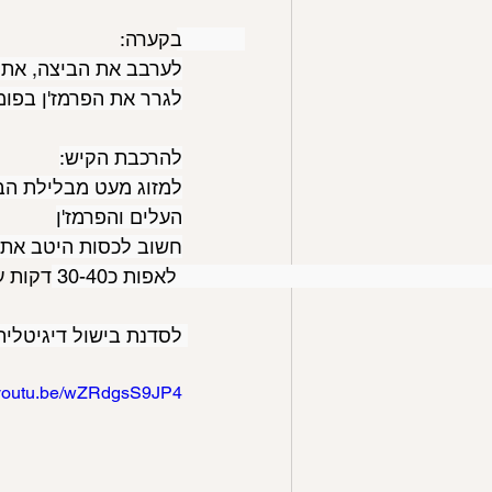
בקערה: 
לערבב את הביצה, את 
לגרר את הפרמז'ן בפומ
להרכבת הקיש:
למזוג מעט מבלילת הבי
העלים והפרמז'ן
חשוב לכסות היטב את 
 לאפות כ30-40 דקות עד שמרכז הקיש יציב וצבעו זהוב עמוק 
לסדנת בישול דיגיטלית
//youtu.be/wZRdgsS9JP4