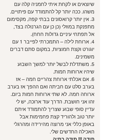
שיוצאים או לקחת איתי לחמניה קלה עם 
משהו. ככה יותר קל להתמודד עם פיתויים.
3. אין יותר קרואסונים בבתי קפה, מקסימום 
מתפנקת במוזלי (כן כן עם הגרנולה בצד, 
אל תפתחי עיניים גדולות חחח).
4. ארוחת לילה – התמכרתי לפייבר 1 עם 
יוגורט וקצת חמוציות, במקום סתם דברים 
משמינים.
5. משתדלת לבשל יותר למשך השבוע 
שיהיו ארוחות חמות.
6. אם אכלתי ארוחת צהריים חמה – אז 
בערב סלט עם חביתה ואם ההפך אז בערב 
ארוחה חמה. לא שתי ארוחות חמות ביום.
זהו אני חושבת. הדרך עוד ארוכה, יש לי 
עדיין סופי שבוע שצריך להתמודד איתם 
יותר טוב ולהוריד קצת פחמימות אבל 
באופן כללי אני מרוצה מהירידה ומהרגלי 
האכילה החדשים שלי.
תודה !!! תודה בתיה.