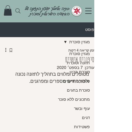
בתיה אלימלך יועצת התזונה של
האגודה הישראלית לסוכרת
פוסט
מגזין סוכרת
זמן קריאה 4 דקות
מגזין סוכרת
סיפורים אישיים
תזונה וסוכרת
עודכן:
7 בספט׳ 2020
סוכרת הריון
מטופלים ומלווים בתהליך לתזונה נכונה 
ולסוכרתיים מספרים ומפרגנים. 
סיפורים אישיים
סוכרת בחגים
מתכונים ללא סוכר
עוף ובשר
דגים
פשטידות