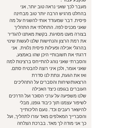
מעבר לכך שאני נראה טוב יותר, אני 
בהחלט מרגיש הרבה יותר טוב מבחינה 
פיסית. דבר שמעודד אותי להשגיח על מה 
שאני מכניס לפה. התחלתי את התהליך 
בצורה מעט מסויגת. בקשת מאתנו להגדיר 
את רמת הרצון והנחישות שלנו לעשות שינוי 
בהרגלי אכילה ופעילות פיסית נלווית.  אני 
דרגתי את תשובותיי היכן שהו באמצע, 
והסברתי שאני נוהג להתייחס ברצינות למה 
שאני אומר, ולכן איני רוצה להבטיח סתם.
ואז את הגעת, ונתת לנו סדרת 
הרצאות/שיחות והסברים על התהליכים 
העוברים בגופנו כיצד האכילה 
שלנו משפיעה על ערכי הסוכר ועל הדרכים 
לשיפור עצמנו תוך כיבוד גופנו, מבלי 
להישאר רעבים וכד'. נועם הליכותייך 
והסברייך המאלפים מאד עזרו לתהליך, ועל 
כך אני מודה לך מאד. בברכת הצלחה 