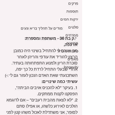
מרקים
תוספות
ירקות חמים
סלטים
מודים על תהליך בריא ונעים 
ממרחים
י.ק בת 36 - משתפת ומספרת:
מתוקים
אז ככה, 
מה שגרם לי להתחיל בשינוי היה כמובן 
כתבות סוכרת
הרצון להוריד את עודפי והריהן לאחר 
מאפים
סוכרת הריון ולמנוע התפתחותה בעתיד. 
longevity
אחרי שבעלי התחיל לרדת כל כך יפה, 
השתכנעתי שאת האדם הנכון לעזור גם לי :-)
עשיתי כמה שינויים:
1. בעיקר "לא להכניס אויבים הביתה", 
הפסקנו לקנות ממתקים.
2. "לא לצאת מהבית רעבים" – אם לדוגמא 
הולכים לאירוע כלשהו, או אפילו סתם 
לסופר, אני משתדלת לאכול משהו קטן לפני 