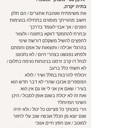
בתיה יקרה,
את משימתית ואוהבת אתגרים / הם חלק 
חשוב מהווייתך מוסווים בתחילה בנעימות 
הפנים / אך אבוי לעומד בדרכך
ובחרת להתמקד דווקא בתזונה / ולעזור 
לחפצים להשיל משקלם דורשת שינוי 
בהרגלי אכילה / ותוצאות על אפם וחמתם
ולפתע נפגשנו בצהרי היום / לא נתכוונו 
לנהל דו קרב זרמנו בנינוחות נעימה כחלום / 
לא חשתי כלל ברעב
ויכולתי להרבות במלל ושיר / לולא 
המספרים אכזבו שהרי לא דבר חדש הוא 
בעיר / שאם אין אני לי אז גם אין הוא
ואת זה לא יכולת בשום אופן לסבול / היכן 
השינוי המיוחל?
הרי בזכותך כל פציינט כל יכול / ולא יהיה 
שום יוצא מן הכלל ועכשיו שוב עלי לחזור 
למוטב / אם חפץ חיים אנוכי