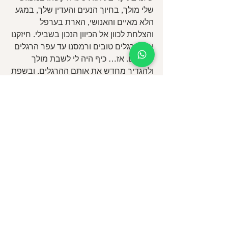
שלי מולך, בחיוך הנעים והעדין שלך, במגע 
הלא מאיים והאנושי, הארת בערפל 
והצלחת לכוון אל הכיוון הנכון בשבילי. חיזקנו 
יחד הרגלים טובים ורמסנו עד עפר הרגלים 
פושעים. אז… כיף היה לי לשבת מולך 
ולהגדיר מחדש את אותם ההרגלים. ובשפת 
העם: ״באת לי במקום"!
אוהבת. ש.א
#מגזיןסוכרת
#סיפוריםאישיים
סיפורים אישיים
הצג הכול
פוסטים אחרונים