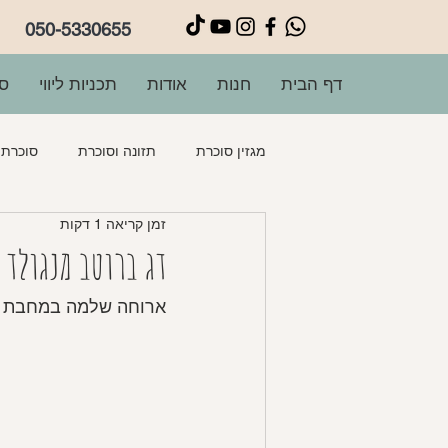
050-5330655
דף הבית
חנות
אודות
תכניות ליווי
סו
מגזין סוכרת
תזונה וסוכרת
סוכרת ה
זמן קריאה 1 דקות
פשטידות
מרקים
תוספות
דג ברוטב מנגולד 
ארוחה שלמה במחבת