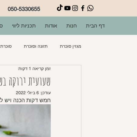
050-5330655
דף הבית
חנות
אודות
תכניות ליווי
סו
מגזין סוכרת
תזונה וסוכרת
סוכרת ה
זמן קריאה 1 דקות
פשטידות
מרקים
תוספות
שעועית ירוקה בשו
עודכן:
6 ביולי 2022
חמש דקות הכנה ויש ל