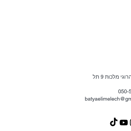
קליניקה : רחוב הרוגי מלכות 9 תל
050-533
batyaelimelech@gm