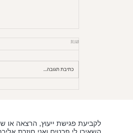
תגובות
לביבות כרובית דלות פחמימה
כתיבת תגובה...
לקביעת פגישת ייעוץ, הרצאה או שי
השאירו לי פרטים ואני חוזרת אליכם